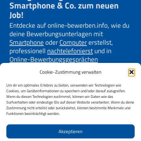
Smartphone & Co. zum neuen
Job!
Entdecke auf online-bewerben.info, wie du
deine Bewerbungsunterlagen mit
Smartphone
oder
Computer
erstellst,
professionell
nachtelefonierst
und in
Online-Bewerbungsgesprächen
überzeugst. Lerne mit unseren Erklärvideos
Cookie-Zustimmung verwalten
effektive Strategien der
Firmenrecherche
und
Gehaltsverhandlung
kennen. Oder
Um dir ein optimales Erlebnis zu bieten, verwenden wir Technologien wie
Cookies, um Geräteinformationen zu speichern und/oder darauf zuzugreifen.
auch, wie du
Online-Jobbörsen
und
Social
Wenn du diesen Technologien zustimmst, können wir Daten wie das
Media
bestmöglich für deine Jobsuche
Surfverhalten oder eindeutige IDs auf dieser Website verarbeiten. Wenn du deine
Zustimmung nicht erteilst oder zurückziehst, können bestimmte Merkmale und
nutzt. Wir, AMS und AK Niederösterreich,
Funktionen beeinträchtigt werden.
bieten dir wertvolle Tipps dazu.
Starte jetzt durch und sichere dir deinen
Akzeptieren
Vorsprung im Bewerbungsprozess!