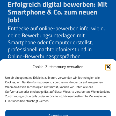
Erfolgreich digital bewerben: Mit
Smartphone & Co. zum neuen
Job!
Entdecke auf online-bewerben.info, wie du
deine Bewerbungsunterlagen mit
Smartphone
oder
Computer
erstellst,
professionell
nachtelefonierst
und in
Online-Bewerbungsgesprächen
überzeugst. Lerne mit unseren Erklärvideos
Cookie-Zustimmung verwalten
effektive Strategien der
Firmenrecherche
und
Gehaltsverhandlung
kennen. Oder
Um dir ein optimales Erlebnis zu bieten, verwenden wir Technologien wie
Cookies, um Geräteinformationen zu speichern und/oder darauf zuzugreifen.
auch, wie du
Online-Jobbörsen
und
Social
Wenn du diesen Technologien zustimmst, können wir Daten wie das
Media
bestmöglich für deine Jobsuche
Surfverhalten oder eindeutige IDs auf dieser Website verarbeiten. Wenn du deine
Zustimmung nicht erteilst oder zurückziehst, können bestimmte Merkmale und
nutzt. Wir, AMS und AK Niederösterreich,
Funktionen beeinträchtigt werden.
bieten dir wertvolle Tipps dazu.
Starte jetzt durch und sichere dir deinen
Akzeptieren