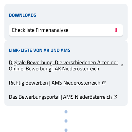
DOWNLOADS
Checkliste Firmenanalyse
LINK-LISTE VON AK UND AMS
Digitale Bewerbung: Die verschiedenen Arten der
(externer Link, öffnet in neuem Tab)
Online-Bewerbung | AK Niederösterreich
Richtig Bewerben | AMS Niederösterreich
(externer Link, öffnet in neuem Tab)
Das Bewerbungsportal | AMS Niederösterreich
(externer Link, öffnet in neuem Tab)