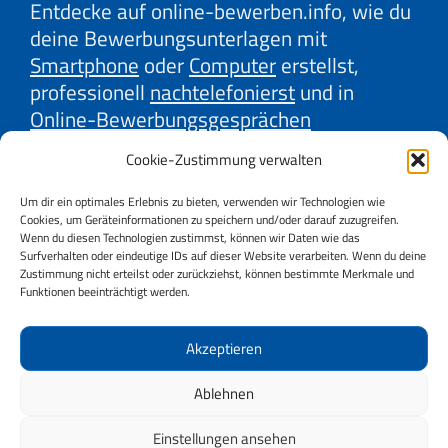
Entdecke auf online-bewerben.info, wie du
deine Bewerbungsunterlagen mit
Smartphone
oder
Computer
erstellst,
professionell
nachtelefonierst
und in
Online-Bewerbungsgesprächen
überzeugst. Lerne mit unseren Erklärvideos
Cookie-Zustimmung verwalten
effektive Strategien der
Firmenrecherche
und
Gehaltsverhandlung
kennen. Oder
Um dir ein optimales Erlebnis zu bieten, verwenden wir Technologien wie
Cookies, um Geräteinformationen zu speichern und/oder darauf zuzugreifen.
auch, wie du
Online-Jobbörsen
und
Social
Wenn du diesen Technologien zustimmst, können wir Daten wie das
Media
bestmöglich für deine Jobsuche
Surfverhalten oder eindeutige IDs auf dieser Website verarbeiten. Wenn du deine
Zustimmung nicht erteilst oder zurückziehst, können bestimmte Merkmale und
nutzt. Wir, AMS und AK Niederösterreich,
Funktionen beeinträchtigt werden.
bieten dir wertvolle Tipps dazu.
Starte jetzt durch und sichere dir deinen
Akzeptieren
Vorsprung im Bewerbungsprozess!
Ablehnen
Einstellungen ansehen