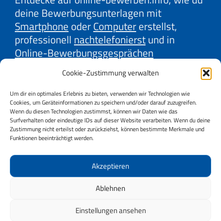
deine Bewerbungsunterlagen mit
Smartphone
oder
Computer
erstellst,
professionell
nachtelefonierst
und in
Online-Bewerbungsgesprächen
überzeugst. Lerne mit unseren Erklärvideos
Cookie-Zustimmung verwalten
effektive Strategien der
Firmenrecherche
und
Gehaltsverhandlung
kennen. Oder
Um dir ein optimales Erlebnis zu bieten, verwenden wir Technologien wie
Cookies, um Geräteinformationen zu speichern und/oder darauf zuzugreifen.
auch, wie du
Online-Jobbörsen
und
Social
Wenn du diesen Technologien zustimmst, können wir Daten wie das
Media
bestmöglich für deine Jobsuche
Surfverhalten oder eindeutige IDs auf dieser Website verarbeiten. Wenn du deine
Zustimmung nicht erteilst oder zurückziehst, können bestimmte Merkmale und
nutzt. Wir, AMS und AK Niederösterreich,
Funktionen beeinträchtigt werden.
bieten dir wertvolle Tipps dazu.
Starte jetzt durch und sichere dir deinen
Akzeptieren
Vorsprung im Bewerbungsprozess!
Ablehnen
Einstellungen ansehen