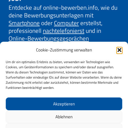
Entdecke auf online-bewerben.info, wie du
deine Bewerbungsunterlagen mit
Smartphone
oder
Computer
erstellst,
professionell
nachtelefonierst
und in
Online-Bewerbungsgesprächen
überzeugst. Lerne mit unseren Erklärvideos
Cookie-Zustimmung verwalten
effektive Strategien der
Firmenrecherche
und
Gehaltsverhandlung
kennen. Oder
Um dir ein optimales Erlebnis zu bieten, verwenden wir Technologien wie
Cookies, um Geräteinformationen zu speichern und/oder darauf zuzugreifen.
auch, wie du
Online-Jobbörsen
und
Social
Wenn du diesen Technologien zustimmst, können wir Daten wie das
Media
bestmöglich für deine Jobsuche
Surfverhalten oder eindeutige IDs auf dieser Website verarbeiten. Wenn du deine
Zustimmung nicht erteilst oder zurückziehst, können bestimmte Merkmale und
nutzt. Wir, AMS und AK Niederösterreich,
Funktionen beeinträchtigt werden.
bieten dir wertvolle Tipps dazu.
Starte jetzt durch und sichere dir deinen
Akzeptieren
Vorsprung im Bewerbungsprozess!
Ablehnen