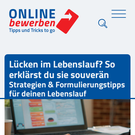
Lücken im Lebenslauf? So
erklärst du sie souverän
Strategien & Formulierungstipps
für deinen Lebenslauf