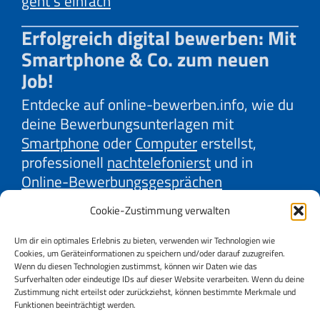
geht’s einfach
Erfolgreich digital bewerben: Mit
Smartphone & Co. zum neuen
Job!
Entdecke auf online-bewerben.info, wie du
deine Bewerbungsunterlagen mit
Smartphone
oder
Computer
erstellst,
professionell
nachtelefonierst
und in
Online-Bewerbungsgesprächen
überzeugst. Lerne mit unseren Erklärvideos
Cookie-Zustimmung verwalten
effektive Strategien der
Firmenrecherche
und
Gehaltsverhandlung
kennen. Oder
Um dir ein optimales Erlebnis zu bieten, verwenden wir Technologien wie
Cookies, um Geräteinformationen zu speichern und/oder darauf zuzugreifen.
auch, wie du
Online-Jobbörsen
und
Social
Wenn du diesen Technologien zustimmst, können wir Daten wie das
Media
bestmöglich für deine Jobsuche
Surfverhalten oder eindeutige IDs auf dieser Website verarbeiten. Wenn du deine
Zustimmung nicht erteilst oder zurückziehst, können bestimmte Merkmale und
nutzt. Wir, AMS und AK Niederösterreich,
Funktionen beeinträchtigt werden.
bieten dir wertvolle Tipps dazu.