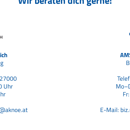
Wir beraten dich gerne!
ich
AMS
ng
B
-27000
Tele
0 Uhr
Mo–D
hr
Fr
g@aknoe.at
E-Mail:
biz